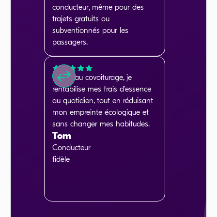
conducteur, même pour des
trajets gratuits ou
subventionnés pour les
passagers.
Grâce au covoiturage, je
BlaBlaCar Daily 
rentabilise mes frais d’essence
façon de me déplac
au quotidien, tout en réduisant
des économies to
mon empreinte écologique et
rencontrant des 
sans changer mes habitudes.
formidables !
Tom
Marie
Conducteur
Passagère
fidèle
fidèle