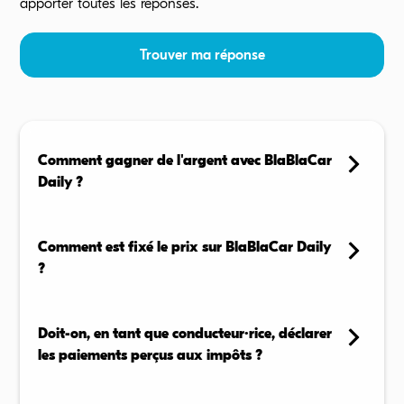
apporter toutes les réponses.
Trouver ma réponse
Comment gagner de l'argent avec BlaBlaCar
Daily ?
En tant que conducteur, vous pouvez proposer vos
trajets réguliers sur l'application et recevoir une
Comment est fixé le prix sur BlaBlaCar Daily
compensation pour chaque passager transporté,
?
selon les règles de votre zone.
Le prix n’est pas fixé librement par les conducteurs : il
En savoir plus →
est automatiquement calculé par l’application, selon
Doit-on, en tant que conducteur·rice, déclarer
la distance, la politique tarifaire locale, et les
les paiements perçus aux impôts ?
éventuelles subventions.
L'argent reçu en tant que conducteur.rice via
En savoir plus →