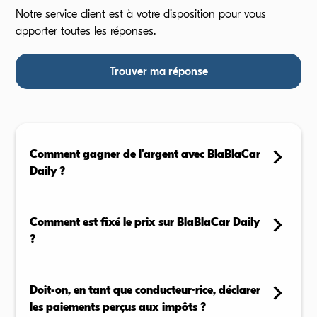
Notre service client est à votre disposition pour vous
apporter toutes les réponses.
Trouver ma réponse
Comment gagner de l'argent avec BlaBlaCar
Daily ?
En tant que conducteur, vous pouvez proposer vos
trajets réguliers sur l'application et recevoir une
Comment est fixé le prix sur BlaBlaCar Daily
compensation pour chaque passager transporté,
?
selon les règles de votre zone.
Le prix n’est pas fixé librement par les conducteurs : il
En savoir plus →
est automatiquement calculé par l’application, selon
Doit-on, en tant que conducteur·rice, déclarer
la distance, la politique tarifaire locale, et les
les paiements perçus aux impôts ?