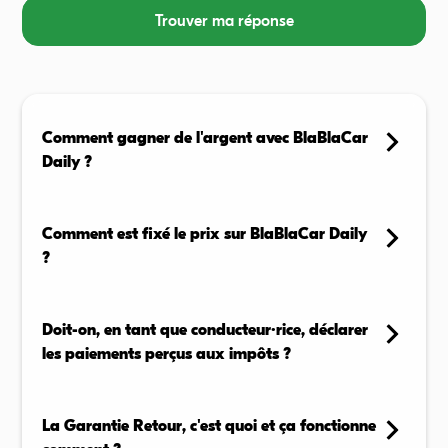
Trouver ma réponse
Comment gagner de l'argent avec BlaBlaCar
Daily ?
En tant que conducteur, vous pouvez proposer vos
trajets réguliers sur l'application et recevoir une
Comment est fixé le prix sur BlaBlaCar Daily
compensation pour chaque passager transporté,
?
selon les règles de votre zone.
Le prix n’est pas fixé librement par les conducteurs : il
En savoir plus →
est automatiquement calculé par l’application, selon
Doit-on, en tant que conducteur·rice, déclarer
la distance, la politique tarifaire locale, et les
les paiements perçus aux impôts ?
éventuelles subventions.
L'argent reçu en tant que conducteur.rice via
En savoir plus →
BlaBlaCar Daily pour des trajets en covoiturage
La Garantie Retour, c'est quoi et ça fonctionne
correspond au partage de frais entre particuliers. Ce