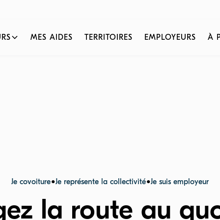
eurs partagent la route au quotidien ☀️ Cet été comme toute l’anné
URS
MES AIDES
TERRITOIRES
EMPLOYEURS
À 
•
•
Je covoiture
Je représente la collectivité
Je suis employeur
gez la route au quo