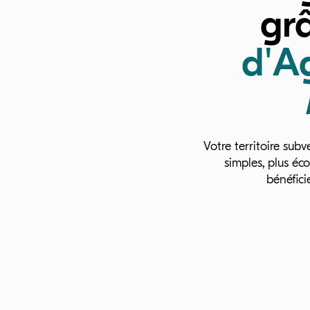
gr
d'A
Votre territoire sub
simples, plus éc
bénéfici