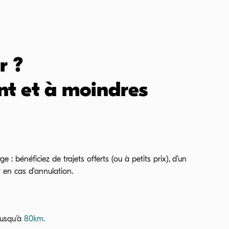
r ?
t et à moindres
e : bénéficiez de trajets offerts (ou à petits prix), d’un
r
en cas d’annulation.
 jusqu'à
80
km.