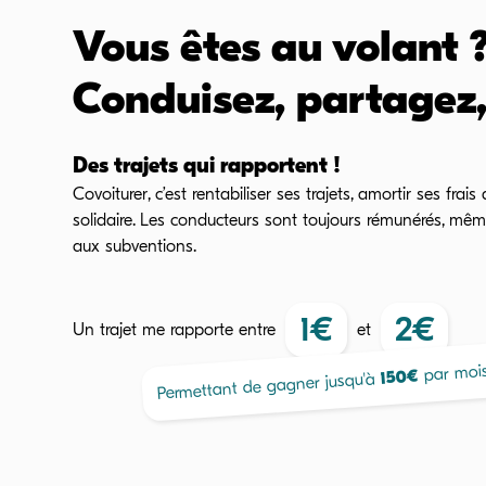
Vous êtes au volant 
Conduisez, partagez
Des trajets qui rapportent !
Covoiturer, c’est rentabiliser ses trajets, amortir ses frai
solidaire. Les conducteurs sont toujours rémunérés, même
aux subventions.
1
€
2
€
Un trajet me rapporte
entre
et
par mois
€
150
Permettant de gagner jusqu'à