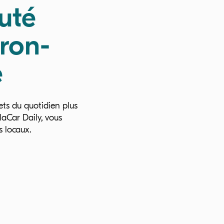
uté
ron-
e
ets du quotidien plus
laCar Daily, vous
s locaux.