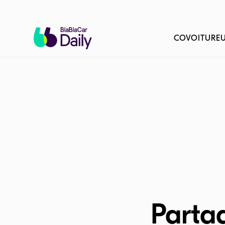
Des millions de covoitur
COVOITURE
Parta