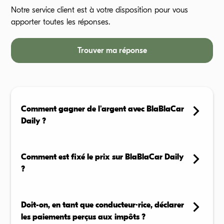
Notre service client est à votre disposition pour vous
apporter toutes les réponses.
Trouver ma réponse
Comment gagner de l'argent avec BlaBlaCar
Daily ?
En tant que conducteur, vous pouvez proposer vos
trajets réguliers sur l'application et recevoir une
Comment est fixé le prix sur BlaBlaCar Daily
compensation pour chaque passager transporté,
?
selon les règles de votre zone.
Le prix n’est pas fixé librement par les conducteurs : il
En savoir plus →
est automatiquement calculé par l’application, selon
Doit-on, en tant que conducteur·rice, déclarer
la distance, la politique tarifaire locale, et les
les paiements perçus aux impôts ?