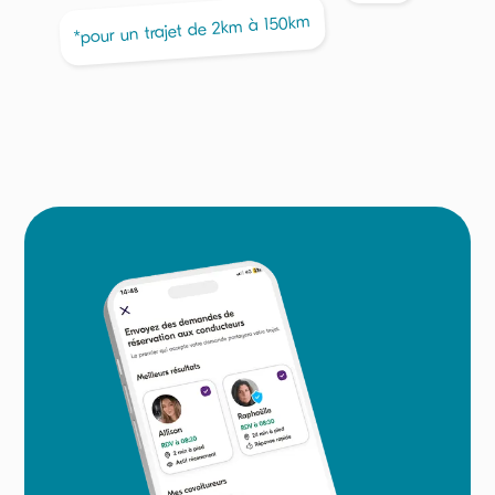
km
150
à
km
2
*pour un trajet de