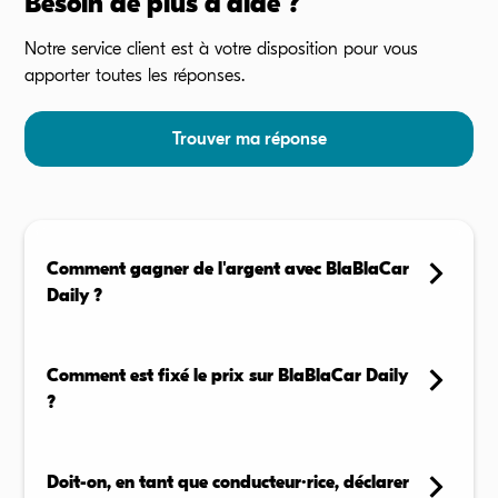
Besoin de plus d'aide ?
Notre service client est à votre disposition pour vous
apporter toutes les réponses.
Trouver ma réponse
Comment gagner de l'argent avec BlaBlaCar
Daily ?
En tant que conducteur, vous pouvez proposer vos
trajets réguliers sur l'application et recevoir une
Comment est fixé le prix sur BlaBlaCar Daily
compensation pour chaque passager transporté,
?
selon les règles de votre zone.
Le prix n’est pas fixé librement par les conducteurs : il
En savoir plus →
est automatiquement calculé par l’application, selon
Doit-on, en tant que conducteur·rice, déclarer