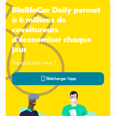
BlaBlaCar Daily permet
à 6 millions de
covoitureurs
d’économiser chaque
jour
Pourquoi pas vous ?
Télécharger l'app